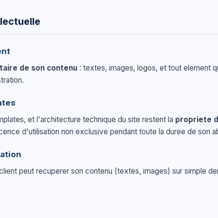
llectuelle
ent
taire de son contenu
: textes, images, logos, et tout element qu
tration.
ates
plates, et l'architecture technique du site restent la
propriete d
licence d'utilisation non exclusive pendant toute la duree de son
iation
le client peut recuperer son contenu (textes, images) sur simple d