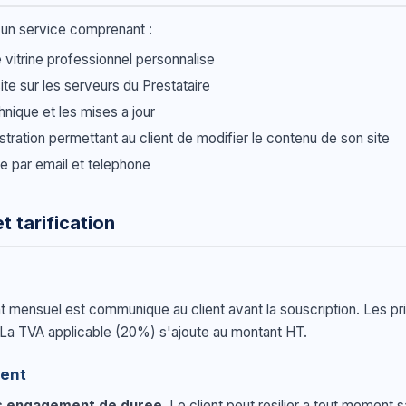
 un service comprenant :
e vitrine professionnel personnalise
te sur les serveurs du Prestataire
nique et les mises a jour
tration permettant au client de modifier le contenu de son site
e par email et telephone
 tarification
 mensuel est communique au client avant la souscription. Les pri
 La TVA applicable (20%) s'ajoute au montant HT.
ment
s engagement de duree
. Le client peut resilier a tout moment sa