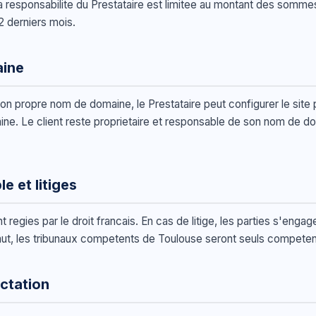
la responsabilite du Prestataire est limitee au montant des somm
2 derniers mois.
aine
son propre nom de domaine, le Prestataire peut configurer le site p
ine. Le client reste proprietaire et responsable de son nom de d
le et litiges
regies par le droit francais. En cas de litige, les parties s'enga
faut, les tribunaux competents de Toulouse seront seuls competen
actation