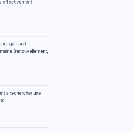
es effectivement
our qu'il soit
omaine (renouvellement,
gent a rechercher une
ts.