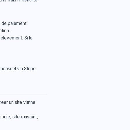
e de paiement
ption.
elevement. Si le
ensuel via Stripe.
eer un site vitrine
ogle, site existant,